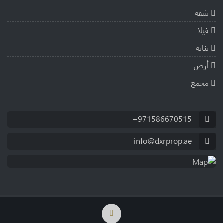
شقة
فيلا
بناية
أرض
مجمع
+971586670515
info@dxrprop.ae